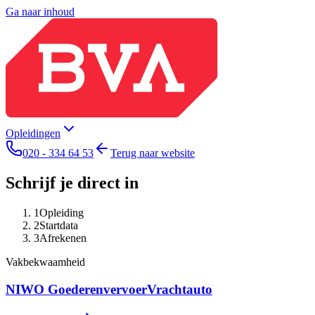
Ga naar inhoud
Opleidingen
020 - 334 64 53
Terug naar website
Schrijf je direct in
1
Opleiding
2
Startdata
3
Afrekenen
Vakbekwaamheid
NIWO Goederenvervoer
Vrachtauto