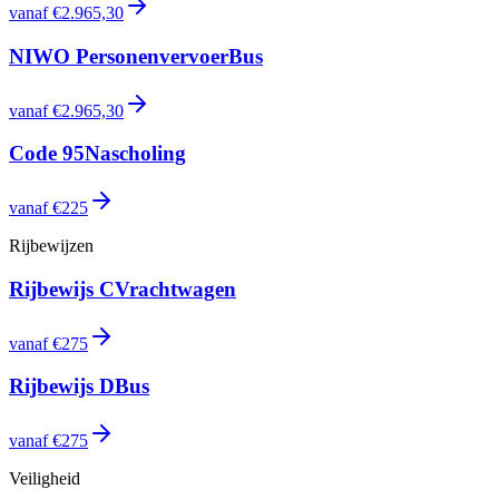
vanaf
€2.965,30
NIWO Personenvervoer
Bus
vanaf
€2.965,30
Code 95
Nascholing
vanaf
€225
Rijbewijzen
Rijbewijs C
Vrachtwagen
vanaf
€275
Rijbewijs D
Bus
vanaf
€275
Veiligheid