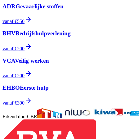
ADR
Gevaarlijke stoffen
vanaf
€550
BHV
Bedrijfshulpverlening
vanaf
€200
VCA
Veilig werken
vanaf
€200
EHBO
Eerste hulp
vanaf
€300
Erkend door
CBR